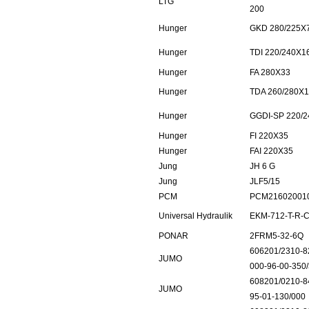
LTG
200
Hunger
GKD 280/225X7
Hunger
TDI 220/240X16
Hunger
FA 280X33
Hunger
TDA 260/280X1
Hunger
GGDI-SP 220/2
Hunger
FI 220X35
Hunger
FAI 220X35
Jung
JH 6 G
Jung
JLF5/15
PCM
PCM21602001
Universal Hydraulik
EKM-712-T-R-C
PONAR
2FRM5-32-6Q
606201/2310-8
JUMO
000-96-00-350
608201/0210-8
JUMO
95-01-130/000