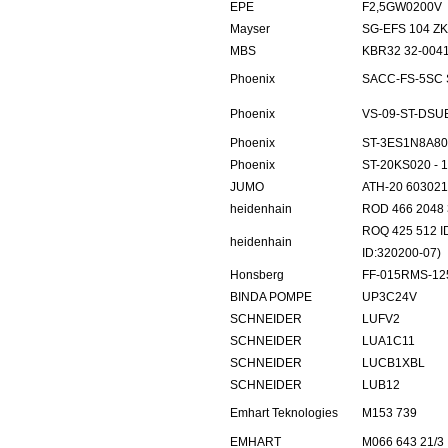
EPE
F2,5GW0200V
Mayser
SG-EFS 104 ZK
MBS
KBR32 32-004
Phoenix
SACC-FS-5SC 
Phoenix
VS-09-ST-DSUB
Phoenix
ST-3ES1N8A80
Phoenix
ST-20KS020 - 
JUMO
ATH-20 603021
heidenhain
ROD 466 2048 
ROQ 425 512 I
heidenhain
ID:320200-07)
Honsberg
FF-015RMS-12
BINDA POMPE
UP3C24V
SCHNEIDER
LUFV2
SCHNEIDER
LUA1C11
SCHNEIDER
LUCB1XBL
SCHNEIDER
LUB12
Emhart Teknologies
M153 739
EMHART
M066 643 21/3