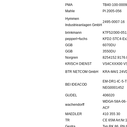
PMA
TB40-100-0009
Mahle
PI 2005-056
Hymmen
2495-0007-16
Industrieanlagen GmbH
brinkmann
KTF52/300-05
pepperl+fuchs
KFD2-STC4-Ex
GGB
6070DU
GGB
3550DU
Norgren
8254152.9176.
KRISCH DIENST
VS4CXXX00 VS
BTR NETCOM GmbH
KRA-M4/1 24V
EM-DR1-IC-5-TB-
BEI IDEACOD
NEG0001452
GUDEL
406020
WDGA-58A-06-
wachendorff
ACF
MAEDLER
410 355 30
TR
CE 65M Art.Nr:
Gestra
Typ RK 86, PN 