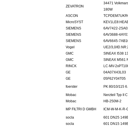
34471 Volkmars
ZEVATRON
180W
ASCON
TCPDEM7UKR
MicroSYST
KEV1LE8:HEA
SIEMENS
6AV7422-2SA0
SIEMENS
6AV3688-4AY0
SIEMENS
6AV6645-7AB1
Vogel
UE2/3,0/ID.NR
GMC
SINEAX I538 1
GMC
SINEAX M561 N
RINCK
LC-MV-2xPT100
GE
04A07X43L03
GE
05F62Y04T05
foerster
PK 80/10/115 6
Mobac
Nerzteil Typ II C
Mobac
HB-250M-2
MP FILTRI D GMBH
ICM-W-M-K-R-
socla
601 DN25 149
socla
601 DN15 149