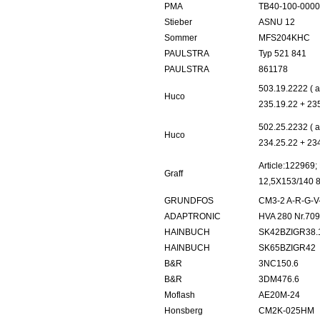
PMA
TB40-100-000
Stieber
ASNU 12
Sommer
MFS204KHC
PAULSTRA
Typ 521 841
PAULSTRA
861178
503.19.2222 ( 
Huco
235.19.22 + 23
502.25.2232 ( 
Huco
234.25.22 + 23
Article:122969;
Graff
12,5X153/140
GRUNDFOS
CM3-2 A-R-G-V
ADAPTRONIC
HVA 280 Nr.70
HAINBUCH
SK42BZIGR38.
HAINBUCH
SK65BZIGR42
B&R
3NC150.6
B&R
3DM476.6
Moflash
AE20M-24
Honsberg
CM2K-025HM