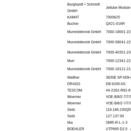
Burghardt + Schmidt
Jetlube Module
GmbH
KAMAT
7000625
Bucher
QX21-016R
Murrelektronik GmbH
7000-18001-2
Murrelektronik GmbH
7000-58041-2
Murrelektronik GmbH
7000-40351-2
Murr
7000-12341-2
Murrelektronik GmbH
7000-18121-2
Walther
SERIE SP-009-
DRAGO
DB 6200 AG
TESCOM
44-2262-R92-8
Woerner
VOE-B/8/2-7/7/7
Woerner
VOE-B/6/2-7/7/7
Seitz
118.186.230Q5
Seitz
127.137.00
lika
SMI5-R-L-1-3
BOEHLER
UTP665 D2.5 