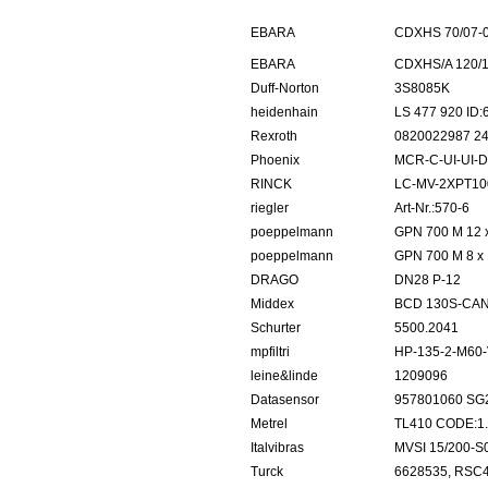
EBARA
CDXHS 70/07-
EBARA
CDXHS/A 120/
Duff-Norton
3S8085K
heidenhain
LS 477 920 ID:
Rexroth
0820022987 2
Phoenix
MCR-C-UI-UI-D
RINCK
LC-MV-2XPT10
riegler
Art-Nr.:570-6
poeppelmann
GPN 700 M 12 x
poeppelmann
GPN 700 M 8 x 
DRAGO
DN28 P-12
Middex
BCD 130S-CAN
Schurter
5500.2041
mpfiltri
HP-135-2-M60-
leine&linde
1209096
Datasensor
957801060 SG
Metrel
TL410 CODE:1.
Italvibras
MVSI 15/200-S
Turck
6628535, RSC