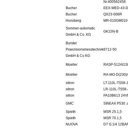
Nr.400562458
Bucher
EEX-WED-43-D
Bucher
QX23-006R
Honsberg
MR-010GM010
Sommer-automatic
GK15N-B
GmbH & Co. KG
Burster
Praezisionsmesstechnik
8712-50
GmbH & Co KG
Moeller
RASP-512AI1
Moeller
RA-MO-D(230)/
sitron
LT-110L-TS58-J
sitron
LR-110L-TS58-
sitron
PA10B613 24
GMC
SINEAX P530 ,
Spieth
MSR 25.1,5
Spieth
MSR 70.1,5
NUOVA
D7 G.1/4 12BA