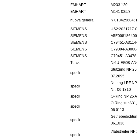
EMHART
M233 120
EMHART
M141 025/8
nuova general
N.013425804; T
SIEMENS
US2:2021717-
SIEMENS
A5E008186400
SIEMENS
C79451-A3114
SIEMENS
C79304-A3000
SIEMENS
C79451-A3478
Turck
Ni6U-EG08-AN
Stützring NP 25/
speck
07.2695
Nutring LRF NP
speck
Nr.: 06.1310
speck
O-Ring NP 25 A
O-Ring zur A31,
speck
06.0113
Getriebedichtun
speck
06.1036
?labstreifer NP
speck