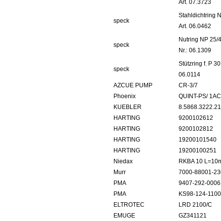
Art. 07.3723
Stahldichtring
speck
Art. 06.0462
Nutring NP 25/4
speck
Nr.: 06.1309
Stützring f. P 3
speck
06.0114
AZCUE PUMP
CR-3/7
Phoenix
QUINT-PS/ 1AC
KUEBLER
8.5868.3222.2
HARTING
9200102612
HARTING
9200102812
HARTING
19200101540
HARTING
19200100251
Niedax
RKBA 10 L=10
Murr
7000-88001-2
PMA
9407-292-0006
PMA
KS98-124-1100
ELTROTEC
LRD 2100/C
EMUGE
GZ341121