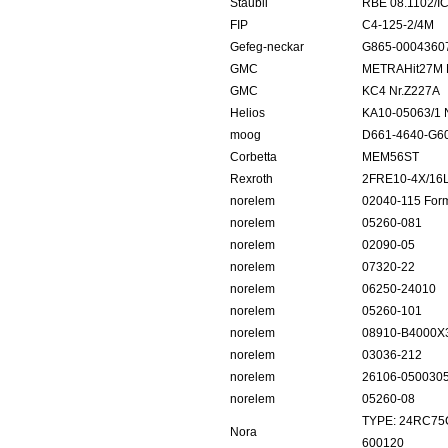
Staubli
RBE 08.1102/I
FIP
C4-125-2/4M
Gefeg-neckar
G865-0004360
GMC
METRAHit27M 
GMC
KC4 Nr.Z227A
Helios
KA10-05063/1 
moog
D661-4640-G
Corbetta
MEM56ST
Rexroth
2FRE10-4X/16
norelem
02040-115 For
norelem
05260-081
norelem
02090-05
norelem
07320-22
norelem
06250-24010
norelem
05260-101
norelem
08910-B4000X
norelem
03036-212
norelem
26106-050030
norelem
05260-08
TYPE: 24RC75C
Nora
600120