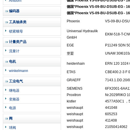
德国*Phoenix VS-09-BU-DSUB-EG - 1
Ahlborn
德国*Phoenix VS-09-BU-DSUB-EG - 1
编码器
德国*Phoenix VS-09-BU-DSUB-EG - 1
Phoenix
VS-09-BU-DSU
工具轴承类
Universal Hydraulik
锁紧螺母
EKM-518-T-CN
GmbH
计量类产品
EGE
P11249 SDN 5
流量计
堡盟
UNAM 30I6103/
电机
heidenhain
ERN 120 1024 
winkelmann
ETAS
CBE400.2-3 F 
GRAEFF
7143.1.DD.20/
工业电气
SIEMENS
6FX2001-6AA1
继电器
Proxitron
Nr.2029RIKO 1
变频器
kistler
4577A50C1 ，5
weishaupt
441048
电源
weishaupt
605253
阀
weishaupt
411408
weishaupt
21050414062
球阀