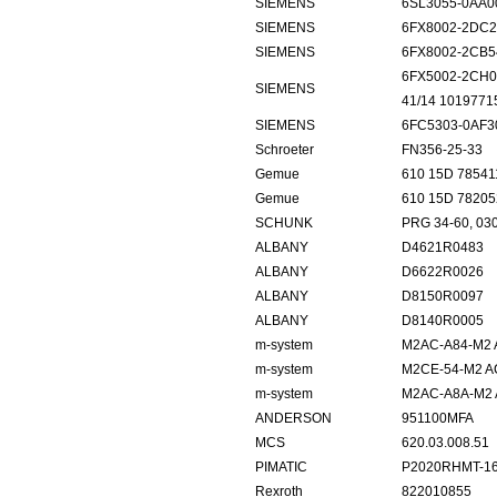
SIEMENS
6SL3055-0AA0
SIEMENS
6FX8002-2DC2
SIEMENS
6FX8002-2CB5
6FX5002-2CH0
SIEMENS
41/14 1019771
SIEMENS
6FC5303-0AF3
Schroeter
FN356-25-33
Gemue
610 15D 78541
Gemue
610 15D 78205
SCHUNK
PRG 34-60, 03
ALBANY
D4621R0483
ALBANY
D6622R0026
ALBANY
D8150R0097
ALBANY
D8140R0005
m-system
M2AC-A84-M2 
m-system
M2CE-54-M2 A
m-system
M2AC-A8A-M2
ANDERSON
951100MFA
MCS
620.03.008.51
PIMATIC
P2020RHMT-16
Rexroth
822010855