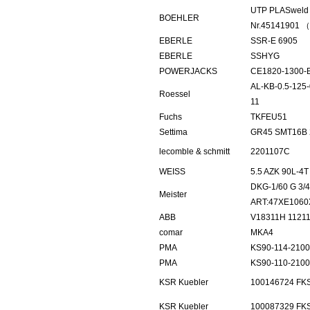
UTP PLASweld 
BOEHLER
Nr.45141901 
EBERLE
SSR-E 6905
EBERLE
SSHYG
POWERJACKS
CE1820-1300-
AL-KB-0.5-125-
Roessel
11
Fuchs
TKFEU51
Settima
GR45 SMT16B 
lecomble & schmitt
2201107C
WEISS
5.5 AZK 90L-4
DKG-1/60 G 3/4
Meister
ART:47XE106
ABB
V18311H 1121
comar
MKA4
PMA
KS90-114-2100
PMA
KS90-110-2100
KSR Kuebler
100146724 FK
KSR Kuebler
100087329 FK