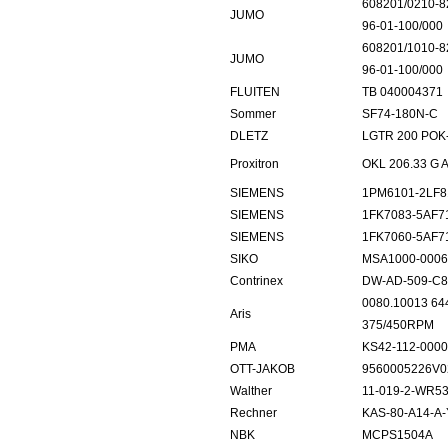
608201/0210-8
JUMO
96-01-100/000
608201/1010-8
JUMO
96-01-100/000
FLUITEN
TB 040004371
Sommer
SF74-180N-C
DLETZ
LGTR 200 POK
Proxitron
OKL 206.33 G A
SIEMENS
1PM6101-2LF8
SIEMENS
1FK7083-5AF7
SIEMENS
1FK7060-5AF7
SIKO
MSA1000-0006
Contrinex
DW-AD-509-C8
0080.10013 64
Aris
375/450RPM
PMA
KS42-112-000
OTT-JAKOB
9560005226V0
Walther
11-019-2-WR5
Rechner
KAS-80-A14-A-
NBK
MCPS1504A