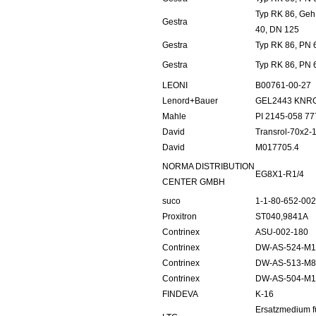
Typ RK 86, Geh
Gestra
40, DN 125
Gestra
Typ RK 86, PN 
Gestra
Typ RK 86, PN 
LEONI
B00761-00-27
Lenord+Bauer
GEL2443 KNR
Mahle
PI 2145-058 7
David
Transrol-70x2-
David
M017705.4
NORMA DISTRIBUTION
EG8X1-R1/4
CENTER GMBH
suco
1-1-80-652-002
Proxitron
ST040,9841A
Contrinex
ASU-002-180
Contrinex
DW-AS-524-M1
Contrinex
DW-AS-513-M8
Contrinex
DW-AS-504-M1
FINDEVA
K-16
Ersatzmedium fü