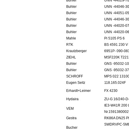
Buhler
UNN -44029-7
Buhler
UNN -44046-3
Buhler
UNN -44051-0
Buhler
UNN -44046-3
Buhler
UNN -44020-0
Buhler
UNN -44020-0
Mahle
Pi 5105 PS 6
RTK
BS 4591 230 V
Krautzberger
6951P- 090-083
ZIEHL
MSF220K T221
Buhler
GNS -95032-1
Buhler
GNS -95032-3
SCHROFF
MPS 022 1310
Eugen Seitz
118.165.024F
Erhardt+Leimer
FX 4230
Hydaira
ZU-G 16/240-D
IE3-W41R 200 
VEM
Nr.159138000
Gestra
RK86A DN25 P
SWDRVPC-5MDO
Bucher