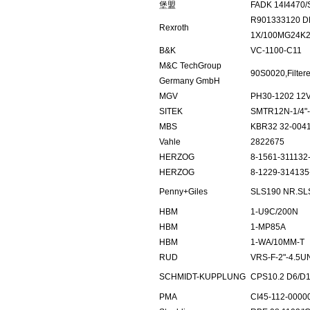
堡盟
FADK 14I4470/
R901333120 D
Rexroth
1X/100MG24K
B&K
VC-1100-C11
M&C TechGroup
90S0020,Filter
Germany GmbH
MGV
PH30-1202 12V
SITEK
SMTR12N-1/4"
MBS
KBR32 32-004
Vahle
2822675
HERZOG
8-1561-311132
HERZOG
8-1229-314135
Penny+Giles
SLS190 NR.SLS
HBM
1-U9C/200N
HBM
1-MP85A
HBM
1-WA/10MM-T
RUD
VRS-F-2"-4.5U
SCHMIDT-KUPPLUNG
CPS10.2 D6/D
PMA
CI45-112-0000