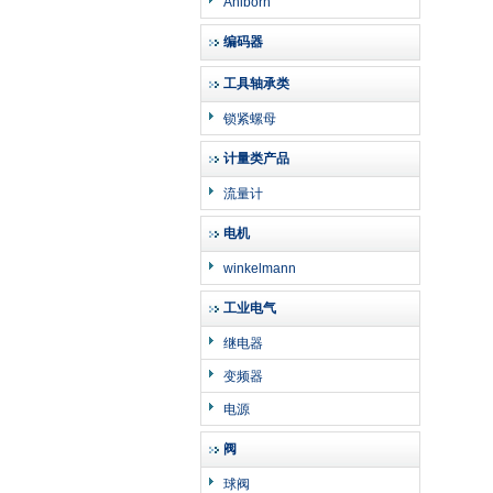
Ahlborn
编码器
工具轴承类
锁紧螺母
计量类产品
流量计
电机
winkelmann
工业电气
继电器
变频器
电源
阀
球阀