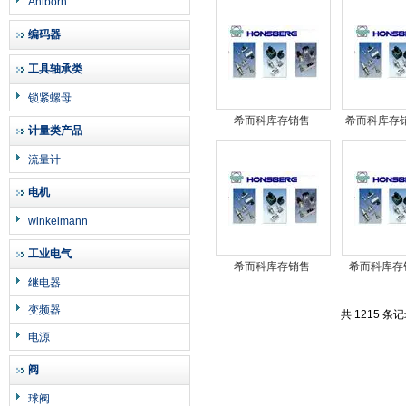
Ahlborn
no:558195
2.5/O/
编码器
工具轴承类
锁紧螺母
希而科库存销售
希而科库存销
计量类产品
NIEHUES LPF BN/HC
EDS346-2-
流量计
280 G E 10 D 1.2 /-L24
电机
winkelmann
工业电气
希而科库存销售
希而科库存销
继电器
Berthold 81046 LB
GmbH AP04
变频器
3998-11 Power Supply
共 1215 条
230V
电源
阀
球阀