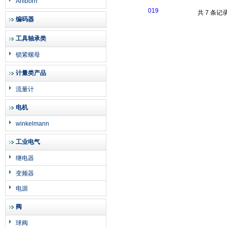
Ahlborn
共 7 条记
编码器
工具轴承类
锁紧螺母
计量类产品
流量计
电机
winkelmann
工业电气
继电器
变频器
电源
阀
球阀