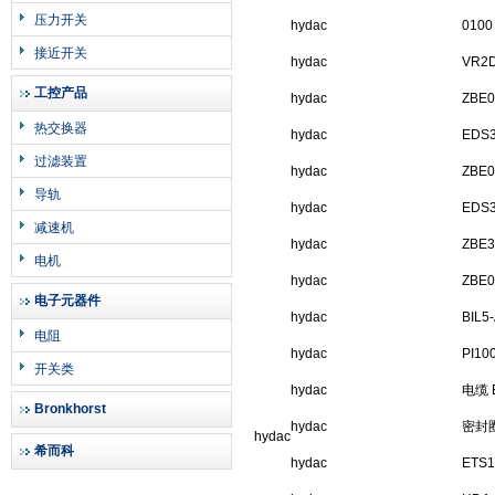
压力开关
hydac
0100
接近开关
hydac
VR2D
工控产品
hydac
ZBE0
热交换器
hydac
EDS3
过滤装置
hydac
ZBE0
导轨
hydac
EDS3
减速机
hydac
ZBE3
电机
hydac
ZBE0
电子元器件
hydac
BIL5
电阻
hydac
PI10
开关类
hydac
电缆 B
Bronkhorst
hydac
密封圈
hydac
希而科
hydac
ETS