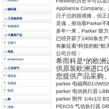
Parker的历史早可以
追
Ahlborn
Appliance Company
。
编码器
日子过的很艰难，但正
工具轴承类
灵魂，推动着
Parker
不
锁紧螺母
多年一来，
Parker
致力
计量类产品
已经开辟了
1400
条生产
流量计
有象征着*科技的航*航
电机
公司介绍：
希而科是*的欧
winkelmann
供原装欧洲进口
工业电气
您提供产品采购
继电器
parker 电磁阀D1VW02
变频器
parker 电动执行器 LBB0
电源
parker 附件 1/4x1/2 B
阀
PEKOS 气动执行器 DR
球阀