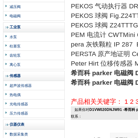
PEKOS 气动执行器 DR
减压阀
PEKOS 球阀 Fig.Z24T
电磁阀
PEKOS 球阀 Z24TTTG,
工业泵
PEM 电流计 CWTMini 60
水泵
pera 灰铁颗粒 IP 287 B
柱塞泵
PERSTA 原产地证明 Certif
齿轮泵
Peter Hirt 位移传感器 Mes
离心泵
希而科 parker 电磁阀 
传感器
希而科 parker 电磁阀 
超声波传感器
热电偶
产品相关关键字：
1
2
光电传感器
如果你对
D1VW020DNJW91 -希而科 p
压力传感器
联系：
仪器仪表
数据采集类