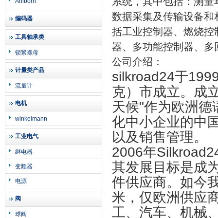
系统，其中包括：测量
Ahlborn
数据采集及传输设备和
编码器
括工业控制器、燃烧控
工具轴承类
器、多功能控制器、多
锁紧螺母
公司介绍：
计量类产品
silkroad24
于199
流量计
克）市成立。成立之
天候"作为欧洲德
电机
化中小企业的中
winkelmann
以及销售管理。
工业电气
2006年Silkr
继电器
其发展目标是成
变频器
件供应商。如今我
电源
米，仅欧洲供应商
阀
工、汽车、机械
球阀