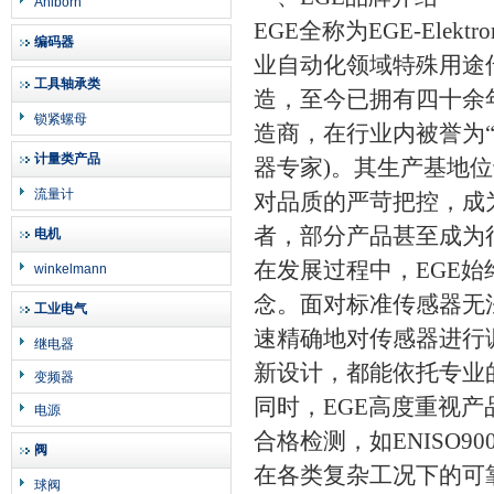
Ahlborn
EGE全称为EGE-Elektro
编码器
业自动化领域特殊用途
工具轴承类
造，至今已拥有四十余
锁紧螺母
造商，在行业内被誉为“Your 
计量类产品
器专家)。其生产基地位于
流量计
对品质的严苛把控，成
者，部分产品甚至成为
电机
在发展过程中，EGE始
winkelmann
念。面对标准传感器无
工业电气
速精确地对传感器进行
继电器
新设计，都能依托专业
变频器
同时，EGE高度重视
电源
合格检测，如ENISO90
阀
在各类复杂工况下的可
球阀