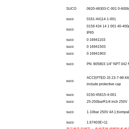
SUCO
0620-48303-C-001 0-600b
suco
0161-44114-1-001
0159 434 14 1 001 40-40
suco
IP65
suco
0 16941103
suco
0 16941503
suco
0 16941903
suco
PN: 805803 1/4" NPT 042
ACCEPTED JS 23-7-98 K6
suco
include protective cap
suco
0150-45615-4-001
suco
25-250barR1/4 inch 250V
suco
1-10bar 250V 4A 1;Kompak
suco
1.67403E+11