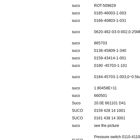
suco
ROT-509829
suco
0185-46003-1-003
suco
0166-40803-1-031
suco
0620-482-03-0-002,0-25
suco
865703
suco
0136-45809-1-340
suco
0159-43414-1-001
suco
0180 -45703-1-101
suco
0184-45703-1-003,0~0.5b
suco
1.80458E+11
suco
660501
Suco
20.0E 661101 D41
SUCO
0159 428 14 1001
SUCO
0161 438 14 3001
suco
see the picture
Pressure switch 0110-4110