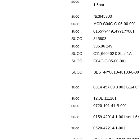
suco
1.5bar
suco
Nr.:845803
suco
MOD G04C-C-05-00-001
suco
0165??44914??1??001
SUCO
845803
suco
535.06 24v
SUCO
C11,660402 0.8bar 1A
SUCO
G04C-C-05-00-001
SUCO
BEST-NY0610-48103-0-0
suco
0814 457 03 3 003 G1/4 0
suco
12.0E,111201
suco
0720-101-41-B-001
suco
0159-42914-1-001 set.1.
suco
0520-47214-1-001