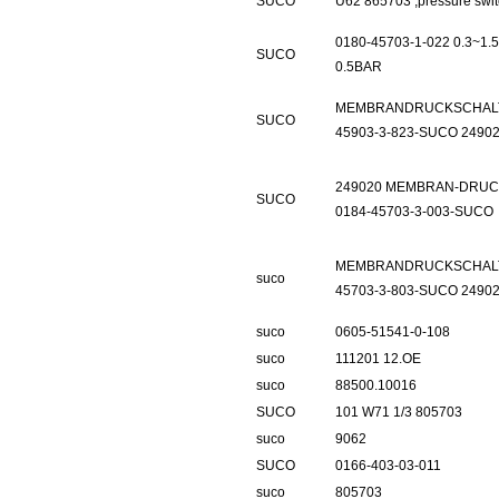
SUCO
U62 865703 ,pressure swi
0180-45703-1-022 0.3~1.
SUCO
0.5BAR
MEMBRANDRUCKSCHALT
SUCO
45903-3-823-SUCO 2490
249020 MEMBRAN-DRU
SUCO
0184-45703-3-003-SUCO
MEMBRANDRUCKSCHALT
suco
45703-3-803-SUCO 2490
suco
0605-51541-0-108
suco
111201 12.OE
suco
88500.10016
SUCO
101 W71 1/3 805703
suco
9062
SUCO
0166-403-03-011
suco
805703