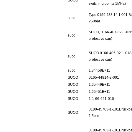
SUCO
switching points 1MPa)
Type:0159 433 14 1 001 Be
suco
250bar
SUCO, 0166-407-02-1-026(
suco
protective cap)
SUCO 0166-405-02-1-018(i
suco
protective cap)
suco
1.84458E+11
SUCO
0165-44814-2-001
SUCO
1.65449E+11
SUCO
1.65451E+11
SUCO
1-1-66-621-010
0180-45703-1-101Druckber
SUCO
1.5bar
0180-45703-1-101Druckber