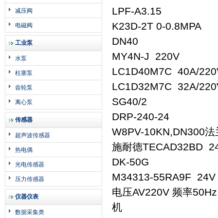
LPF-A3.15
减压阀
K23D-2T 0-0.8MPA
电磁阀
DN40
工业泵
MY4N-J 220V
水泵
LC1D40M7C 40A/220
柱塞泵
LC1D32M7C 32A/220
齿轮泵
SG40/2
离心泵
DRP-240-24
传感器
W8PV-10KN,DN30
超声波传感器
施耐德TECAD32BD 2
热电偶
DK-50G
光电传感器
M34313-55RA9F 24V
压力传感器
电压AV220V 频率50H
仪器仪表
机
数据采集类