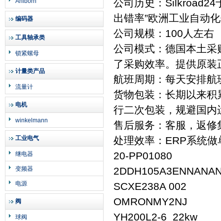
公司历史：Silkroad
Ahlborn
出错率”欧洲工业自动
编码器
公司规模：100人左右
工具轴承类
公司模式：德国本土采
锁紧螺母
了采购效率。提供原装
计量类产品
航班周期：每天安排航
流量计
货物包装：长期以来积
电机
行二次包装，规避国内
winkelmann
售后服务：客服，返修
工业电气
处理效率：ERP系统
20-PP01080
继电器
变频器
2DDH105A3ENNANANE
电源
SCXE238A 002
OMRONMY2NJ
阀
YH200L2-6 22kw
球阀