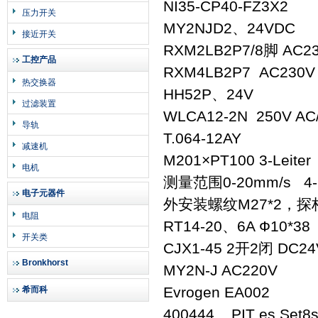
NI35-CP40-FZ3X2
压力开关
MY2NJD2、24VDC
接近开关
RXM2LB2P7/8脚 AC2
工控产品
RXM4LB2P7 AC230V
热交换器
HH52P、24V
过滤装置
WLCA12-2N 250V AC
导轨
T.064-12AY
减速机
M201×PT100 3-Leiter
电机
测量范围0-20mm/s 4-2
电子元器件
外安装螺纹M27*2，探杆
电阻
RT14-20、6A Ф10*38
开关类
CJX1-45 2开2闭 DC24
Bronkhorst
MY2N-J AC220V
Evrogen EA002
希而科
400444 PIT es Set8