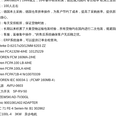
：Silkroad24于1999成立，16年备件销售积累，励志成为国内“零出错率”欧洲
：100人左右
式：德国本土采购，德国仓库拼单操作，为客户节约了成本，提高了采购效率。提供原
购放心。
期：每天安排航班，保证货物时效，
装：长期以来积累了大量货物运输包装经验，所有货物均在国内进行二次包装，规避国
务：客服，返修集中操作，*的售后系统确保客户无后顾之忧。
率：ERP系统做单，可以提供订单全程查询。
erke D.62/17x20/12MM 6203 ZZ
oren FCA132M-4/HE 10125229
TOREN FCM 160MA-2/HE
oren FCPA 100 LB-4/HE
oren FCPA 100LA-4/HE
oren FCPA71B-4 Nr10070339
TOREN IEC 60034-1（FCMP 160MB-4）
源 AVFU-0603
压力开关 SP-RV-50
ZEWSKI AD-TV30GL
onic 9001081A02 ADAPTER
 71 FE-4 Serien-Nr. B1 302862
FC100L-4 3KW 异步电机