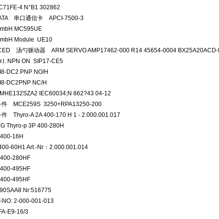
C71FE-4 N°B1 302862
DATA 串口通信卡 APCI-7500-3
GmbH MC595UE
GmbH Module UE10
CED 汤勺驱动器 ARM SERVO AMP17462-000 R14 45654-0004 BX25A20AC
.r.l. NPN ON SIP17-CE5
I8-DC2 PNP NO/H
SI8-DC2PNP NC/H
HE132SZA2 IEC60034;N 862?43 04-12
件 MCE259S 3250+RPA13250-200
 Thyro-A 2A 400-170 H 1 - 2.000.001.017
EG Thyro-p 3P 400-280H
 400-16H
00-60H1 Art.-Nr：2.000.001.014
 400-280HF
 400-495HF
 400-495HF
90SAA8 Nr:516775
T-NO: 2-000-001-013
FA-E9-16/3