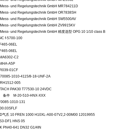
n Mess- und Regelungstechnik GmbH MR784211D
n Mess- und Regelungstechnik GmbH OR7838SH
n Mess- und Regelungstechnik GmbH SW5500AV
 Mess- und Regelungstechnik GmbH ZV9915KV
 Mess- und Regelungstechnik GmbH 精度选型 OPG 10 1/10 class B
GIC f-5700-100
 F465-06EL
 F465-06EL
 MA6302-C2
 MHA-A5P
 R039-01CF
 70085-1010-4115/8-18-UNF-2A
 RH1512-005
 TACH PAK30 T77530-10 24VDC
C 备件 M-20-510-HNX-XXX
 70085-1010-131
00.03SFLF
D气爪 10 FREN 1000 H10XL-A00-07V2,2-00M00 12019955
S3-DF1 HNS 05
4K PN40-641 DN32 G1/4IN