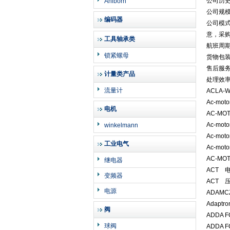
公司历史
Ahlborn
公司规模
编码器
公司模
意，采
工具轴承类
航班周
锁紧螺母
货物包
售后服
计量类产品
处理效
流量计
ACLA-W
Ac-mot
电机
AC-MO
Ac-mot
winkelmann
Ac-mot
工业电气
Ac-mot
AC-MO
继电器
ACT 电
变频器
ACT 
电源
ADAMC
Adaptr
阀
ADDA FC
球阀
ADDA 