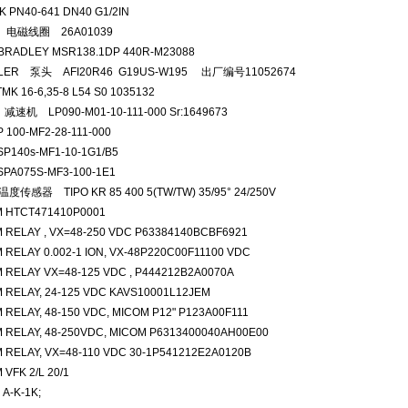
4K PN40-641 DN40 G1/2IN
N 电磁线圈 26A01039
BRADLEY MSR138.1DP 440R-M23088
ILER 泵头 AFI20R46 G19US-W195 出厂编号11052674
TMK 16-6,35-8 L54 S0 1035132
减速机 LP090-M01-10-111-000 Sr:1649673
SP 100-MF2-28-111-000
SP140s-MF1-10-1G1/B5
SPA075S-MF3-100-1E1
度传感器 TIPO KR 85 400 5(TW/TW) 35/95° 24/250V
M HTCT471410P0001
 RELAY , VX=48-250 VDC P63384140BCBF6921
 RELAY 0.002-1 ION, VX-48P220C00F11100 VDC
 RELAY VX=48-125 VDC , P444212B2A0070A
 RELAY, 24-125 VDC KAVS10001L12JEM
 RELAY, 48-150 VDC, MICOM P12" P123A00F111
 RELAY, 48-250VDC, MICOM P6313400040AH00E00
 RELAY, VX=48-110 VDC 30-1P541212E2A0120B
 VFK 2/L 20/1
 A-K-1K;