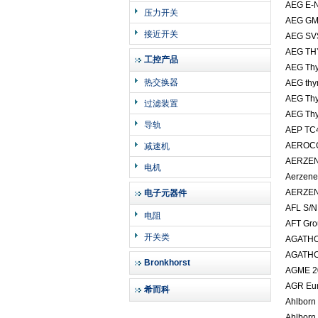
AEG E-N
压力开关
AEG GM
接近开关
AEG SV
AEG TH
工控产品
AEG Thy
热交换器
AEG thy
AEG Th
过滤装置
AEG Thy
导轨
AEP T
AERO
减速机
AERZ
电机
Aerzen
AERZE
电子元器件
AFL S/
电阻
AFT Gr
开关类
AGATHO
AGATHO
Bronkhorst
AGME 2
AGR Eu
希而科
Ahlbor
Ahlborn