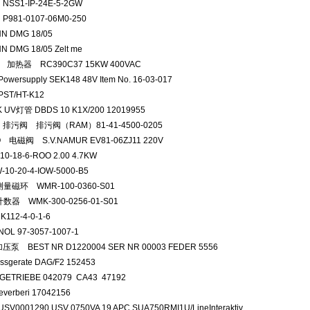
 NSS1-IP-24E-5-2GW
 P981-0107-06M0-250
NN DMG 18/05
N DMG 18/05 Zelt me
 加热器 RC390C37 15KW 400VAC
owersupply SEK148 48V Item No. 16-03-017
PST/HT-K12
 UV灯管 DBDS 10 K1X/200 12019955
 排污阀 排污阀（RAM）81-41-4500-0205
O 电磁阀 S.V.NAMUR EV81-06ZJ11 220V
10-18-6-ROO 2.00 4.7KW
-10-20-4-IOW-5000-B5
量磁环 WMR-100-0360-S01
数器 WMK-300-0256-01-S01
K112-4-0-1-6
OL 97-3057-1007-1
压泵 BEST NR D1220004 SER NR 00003 FEDER 5556
ssgerate DAG/F2 152453
GETRIEBE 042079 CA43 47192
reverberi 17042156
USV0001290 USV 0750VA 19 APC SUA750RMI1U/LineInteraktiv