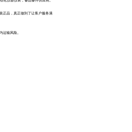
工业自动化仪器仪表，备品备件供应商。
装正品，真正做到了让客户服务满
内运输风险。