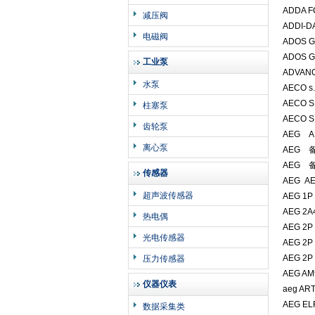
ADDA F
减压阀
ADDI-
电磁阀
ADOS 
ADOS 
工业泵
ADVAN
水泵
AECO s
AECO S
柱塞泵
AECO 
齿轮泵
AEG AM
离心泵
AEG 备
AEG 备件
传感器
AEG A
超声波传感器
AEG 1P
AEG 2A4
热电偶
AEG 2P
光电传感器
AEG 2P
AEG 2P
压力传感器
AEG AM
仪器仪表
aeg AR
AEG EL
数据采集类