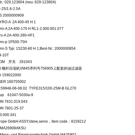
r.: 029.123804 (neu: 629-123804)
-25/1.6-2.5A
S 2000000909
YRO-A 2A 400-45 H 1
ro-A 2A 400-170 H RL1-2.000.001.077
ro-A 2A-400-280-HF1
yro-p 1P500-75H
ro-S Typ: 1S230-60 H 1;Besl-Nr.: 2000000854
C4-10T
COM 开关 281043
EN 螺杆压缩机VM45序列号756905上配套的油过滤器
er 159022000
NER 160755002
N.59948-06-08.02 TYP.E315/100-25M-B GL270
oup 61047-5030a-9
N 7631.019.043
N 7801-25-37
0.000.341
rope GmbH ASSY,Valve,servo，item code：8159212
n MA26908AKSU
 Mess- und Regelungstechnik GmbH MA25902