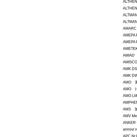
ALTHEN
ALTHEN
ALTMA
ALTMAN
AMARC
AMEPA P
AMEPA 
AMETEK
AMIAD
AMISC
AMK DS
AMK DW
AMO 测
AMO 计
AMO LM
AMPHEN
AMS 加
AMV Me
ANKER 
annovi 
APC Nr.