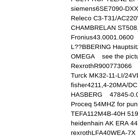
siemens6SE7090-DX
Releco C3-T31/AC220
CHAMBRELAN ST508,E
Fronius43.0001.0600
L??BBERING Hauptsi
OMEGA see the pict
RexrothR900773066
Turck MK32-11-LI/24
fisher4211,4-20MA/D
HASBERG 47845-0.0
Proceq 54MHZ for pu
TEFA112M4B-40H 51
heidenhain AK ERA 44
rexrothLFA40WEA-7X