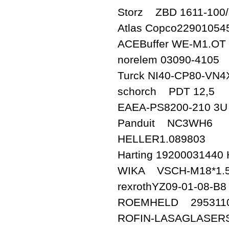
Storz ZBD 1611-100/
Atlas Copco22901054
ACEBuffer WE-M1.OT
norelem 03090-4105
Turck NI40-CP80-VN4
schorch PDT 12,5
EAEA-PS8200-210 3U
Panduit NC3WH6
HELLER1.089803
Harting 19200031
WIKA VSCH-M18*1.
rexrothYZ09-01-08-B8
ROEMHELD 2953110
ROFIN-LASAGLASERS