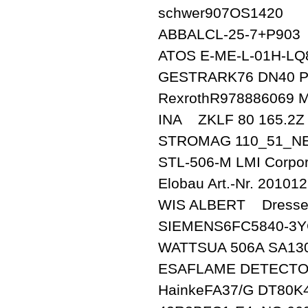
schwer907OS1420
ABBALCL-25-7+P903
ATOS E-ME-L-01H-L
GESTRARK76 DN40 
RexrothR978886069 
INA ZKLF 80 165.2Z
STROMAG 110_51_N
STL-506-M LMI Corpor
Elobau Art.-Nr. 20101
WIS ALBERT Dresseur 
SIEMENS6FC5840-3Y
WATTSUA 506A SA130
ESAFLAME DETECTO
HainkeFA37/G DT80K