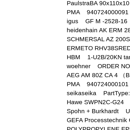
PaulstraBA 90x110x10 v
PMA 940724000091 0
igus GF M -2528-16
heidenhain AK ERM 28
SCHMERSAL AZ 200S
ERMETO RHV38S
HBM 1-U2B/20KN targe
woehner ORDER NO.
AEG AM 80Z CA 4 （B
PMA 940724000101 
seikaseika PartType:X
Hawe SWPN2C-G24
Spohn + Burkhardt U
GEFA Processtechni
POLYPROPYLENE E