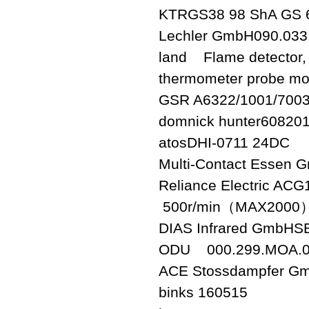
KTRGS38 98 ShA GS 6
Lechler GmbH090.033
land Flame detector, 
thermometer probe mo
GSR A6322/1001/700
domnick hunter60820
atosDHI-0711 24DC
Multi-Contact Esse
Reliance Electric A
500r/min（MAX2000） 
DIAS Infrared GmbHS
ODU 000.299.MOA.0
ACE Stossdampfer 
binks 160515