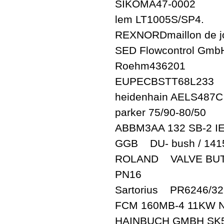
SIKOMA47-0002
lem LT1005S/SP4.
REXNORDmaillon de jon
SED Flowcontrol Gm
Roehm436201
EUPECBSTT68L233
heidenhain AELS487C
parker 75/90-80/50
ABBM3AA 132 SB-2 I
GGB DU- bush / 14
ROLAND VALVE BUTT
PN16
Sartorius PR6246/3
FCM 160MB-4 11KW N
HAINBUCH GMBH SK5