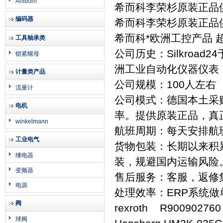
Ahlborn
希而科李荣杉原装正品供应
编码器
希而科李荣杉原装正品供应
希而科*欧洲工控产品 
工具轴承类
公司历史：Silkroa
锁紧螺母
洲工业自动化仪器仪表
计量类产品
公司规模：100人左右
流量计
公司模式：德国本土采
电机
率。提供原装正品，真
winkelmann
航班周期：每天安排航
工业电气
货物包装：长期以来积
继电器
装，规避国内运输风险
变频器
售后服务：客服，返修
电源
处理效率：ERP系统
阀
rexroth R900902760
球阀