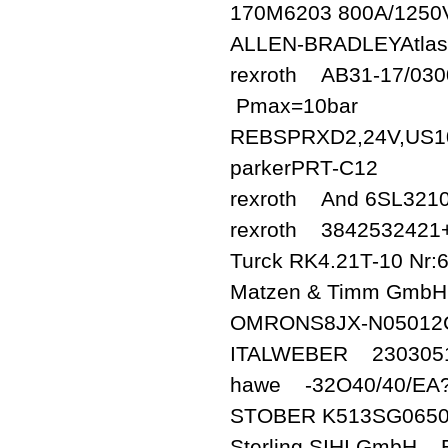
170M6203 800A/1250
ALLEN-BRADLEYAtla
rexroth AB31-17/03
Pmax=10bar
REBSPRXD2,24V,US
parkerPRT-C12
rexroth And 6SL3210
rexroth 3842532421
Turck RK4.21T-10 Nr:
Matzen & Timm GmbH
OMRONS8JX-N05012
ITALWEBER 2303051
hawe -32O40/40/EA
STOBER K513SG065
Sterling SIHI GmbH 