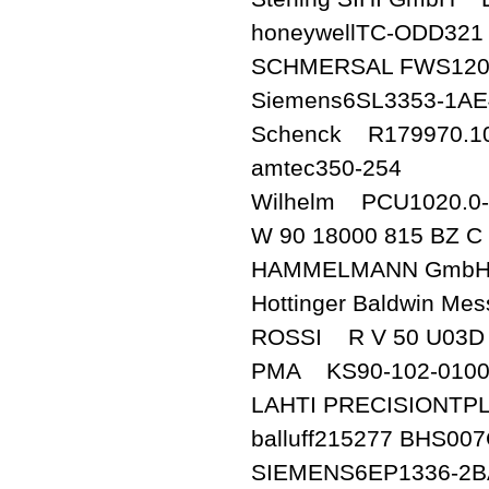
honeywellTC-ODD321
SCHMERSAL FWS1
Siemens6SL3353-1AE
Schenck R179970.1
amtec350-254
Wilhelm PCU1020.0-
W 90 18000 815 BZ C 
HAMMELMANN GmbH 0
Hottinger Baldwin M
ROSSI R V 50 U03D
PMA KS90-102-0100
LAHTI PRECISIONTPL
balluff215277 BHS00
SIEMENS6EP1336-2B