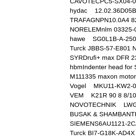
CAVOTECPC5-SX04-0
hydac 12.02.36D05B
TRAFAGNPN10.0A4 826
NORELEMnlm 03325-
hawe SG0L1B-A-25
Turck JBBS-57-E801 
SYRDrufi+ max DFR 2
hbmIndenter head for
M111335 maxon moto
Vogel MKU11-KW2-00
VEM K21R 90 8 8/10
NOVOTECHNIK LWG
BUSAK & SHAMBANT
SIEMENS6AU1121-2C
Turck BI7-G18K-AD4X