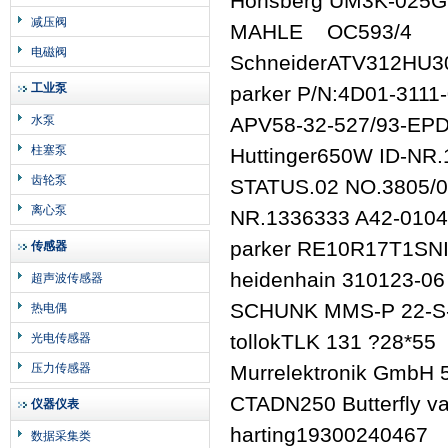
Honsberg UM3K-025
减压阀
MAHLE OC593/4
电磁阀
SchneiderATV312HU3
工业泵
parker P/N:4D01-311
水泵
APV58-32-527/93-E
柱塞泵
Huttinger650W ID-NR
齿轮泵
STATUS.02 NO.3805/0
离心泵
NR.1336333 A42-0104
parker RE10R17T1SN
传感器
heidenhain 310123-06
超声波传感器
SCHUNK MMS-P 22-S-
热电偶
tollokTLK 131 ?28*55
光电传感器
压力传感器
Murrelektronik GmbH 
CTADN250 Butterfly v
仪器仪表
harting19300240467
数据采集类