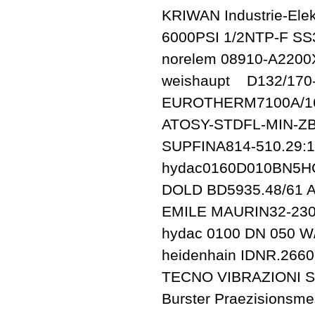
KRIWAN Industrie-El
6000PSI 1/2NTP-F SS
norelem 08910-A2200
weishaupt D132/170
EUROTHERM7100A/16
ATOSY-STDFL-MIN-ZB
SUPFINA814-510.29:1
hydac0160D010BN5H
DOLD BD5935.48/61 
EMILE MAURIN32-230
hydac 0100 DN 050 W
heidenhain IDNR.2660
TECNO VIBRAZIONI SR
Burster Praezisions