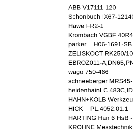
ABB V17111-120
Schonbuch IX67-1214
Hawe FR2-1
Krombach VGBF 4
parker H06-1691-SB
ZELISKOCT RK250/100
EBROZ011-A,DN65,P
wago 750-466
schneeberger MRS45-
heidenhainLC 483C,ID
HAHN+KOLB Werkze
HICK PL.4052.01.1
HARTING Han 6 HsB -
KROHNE Messtechnik 