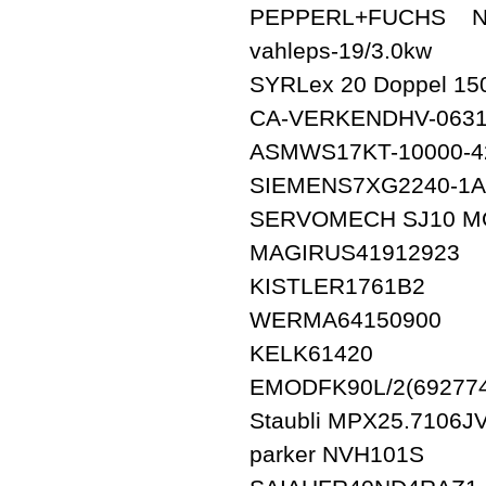
PEPPERL+FUCHS NC
vahleps-19/3.0kw
SYRLex 20 Doppel 15
CA-VERKENDHV-0631
ASMWS17KT-10000-4
SIEMENS7XG2240-1A
SERVOMECH SJ10 MOD
MAGIRUS41912923
KISTLER1761B2
WERMA64150900
KELK61420
EMODFK90L/2(692774
Staubli MPX25.7106J
parker NVH101S