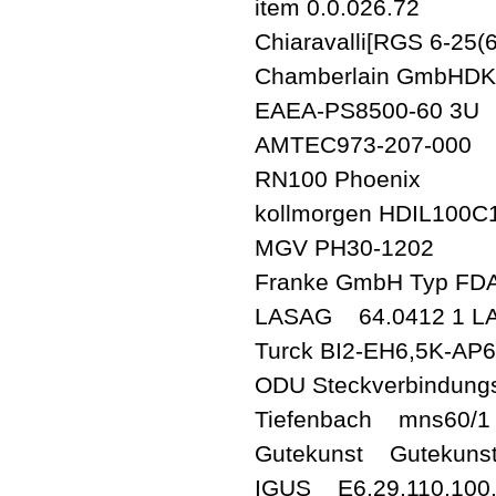
item 0.0.026.72
Chiaravalli[RGS 6-25(
Chamberlain GmbHDK
EAEA-PS8500-60 3U
AMTEC973-207-000
RN100 Phoenix
kollmorgen HDIL100C
MGV PH30-1202
Franke GmbH Typ FDA
LASAG 64.0412 1 L
Turck BI2-EH6,5K-AP
ODU Steckverbindung
Tiefenbach mns60/1
Gutekunst Gutekunst
IGUS E6.29.110.100.