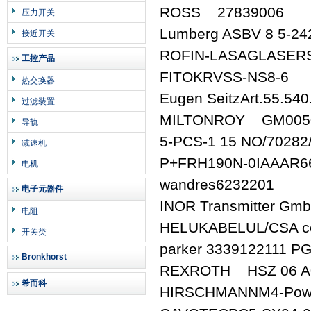
ROSS 27839006
压力开关
Lumberg ASBV 8 5-24
接近开关
ROFIN-LASAGLASERS
工控产品
FITOKRVSS-NS8-6
热交换器
Eugen SeitzArt.55.540
过滤装置
MILTONROY GM005
导轨
5-PCS-1 15 NO/70282/
减速机
P+FRH190N-0IAAAR6
电机
wandres6232201
电子元器件
INOR Transmitter G
电阻
HELUKABELUL/CSA certi
开关类
parker 3339122111 
Bronkhorst
REXROTH HSZ 06 A
希而科
HIRSCHMANNM4-Pow