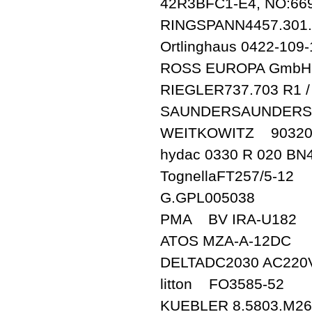
42R3BFC1-E4, NO:66
RINGSPANN4457.301.
Ortlinghaus 0422-1
ROSS EUROPA GmbH D
RIEGLER737.703 R1 / 
SAUNDERSAUNDERS, 
WEITKOWITZ 9032
hydac 0330 R 020 BN
TognellaFT257/5-12
G.GPL005038
PMA BV IRA-U182
ATOS MZA-A-12DC
DELTADC2030 AC220
litton FO3585-52
KUEBLER 8.5803.M26