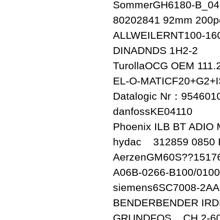
SommerGH6180-B_04
80202841 92mm 200pc
ALLWEILERNT100-160
DINADNDS 1H2-2
TurollaOCG OEM 111.
EL-O-MATICF20+G2+
Datalogic Nr：954601
danfossKE04110
Phoenix ILB BT ADIO
hydac 312859 0850 
AerzenGM60S??1517
A06B-0266-B100/010
siemens6SC7008-2AA
BENDERBENDER IRD
GRUNDFOS CH 2-60