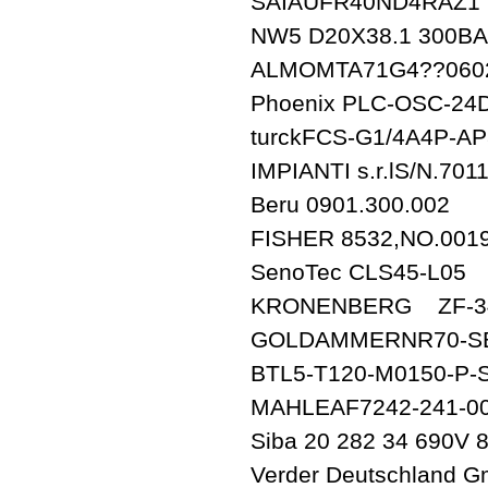
SAIAUFR40ND4RAZ1
NW5 D20X38.1 300BA
ALMOMTA71G4??0602
Phoenix PLC-OSC-24D
turckFCS-G1/4A4P-AP
IMPIANTI s.r.lS/N.701
Beru 0901.300.002
FISHER 8532,NO.001
SenoTec CLS45-L05
KRONENBERG ZF-3
GOLDAMMERNR70-SB45
BTL5-T120-M0150-P-S
MAHLEAF7242-241-00
Siba 20 282 34 690V 
Verder Deutschlan