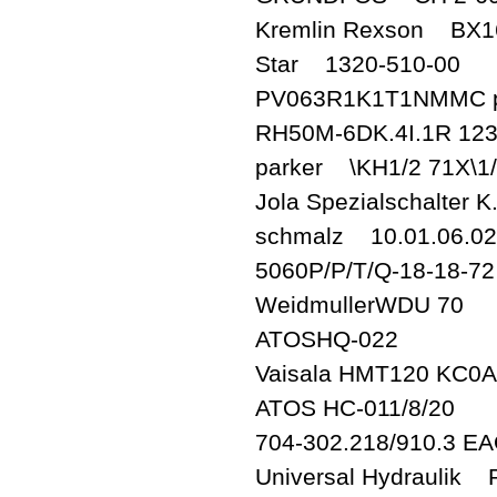
Kremlin Rexson BX1
Star 1320-510-00
PV063R1K1T1NMMC p
RH50M-6DK.4I.1R 12
parker \KH1/2 71X\1/
Jola Spezialschalter K
schmalz 10.01.06.0245
5060P/P/T/Q-18-18-
WeidmullerWDU 70
ATOSHQ-022
Vaisala HMT120 KC0
ATOS HC-011/8/20
704-302.218/910.3 E
Universal Hydraulik