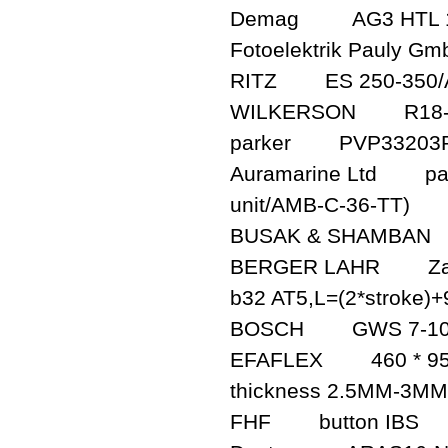
Demag AG3 HTL 10
Fotoelektrik Pauly
RITZ ES 250-350/
WILKERSON R18-0
parker PVP33203
Auramarine Ltd part 
unit/AMB-C-36-TT)
BUSAK & SHAMBA
BERGER LAHR Zahnri
b32 AT5,L=(2*stroke)
BOSCH GWS 7-10
EFAFLEX 460 * 953 (th
thickness 2.5MM-3MM
FHF button IBS