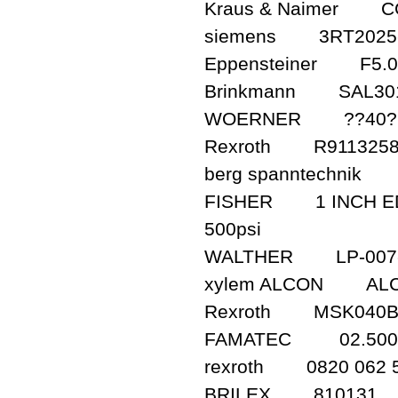
Kraus & Naimer CG
siemens 3RT2025
Eppensteiner F5.0 
Brinkmann SAL301
WOERNER ??40??1
Rexroth R9113258
berg spanntechnik 
FISHER 1 INCH ED 
500psi
WALTHER LP-007-0
xylem ALCON ALCO
Rexroth MSK040B-
FAMATEC 02.500.
rexroth 0820 062 
BRILEX 810131