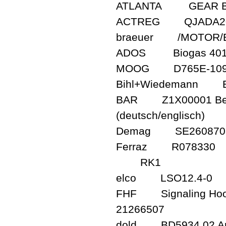
ATLANTA GEAR BOX
ACTREG QJADA2000 
braeuer /MOTOR/BG
ADOS Biogas 40
MOOG D765E-10
Bihl+Wiedemann 
BAR Z1X00001 Bedien
(deutsch/englisch)
Demag SE260870
Ferraz R078330
RK1
elco LSO12.4-0
FHF Signaling Hoote
21266507
dold BD5934.02 Art