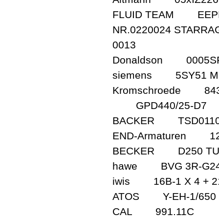
FLUID TEAM EEPDR
NR.0220024 STARRAG
0013
Donaldson 0005S
siemens 5SY51 M
Kromschroede 843
GPD440/25-D7
BACKER TSD011
END-Armaturen 12
BECKER D250 TU4.
hawe BVG 3R-G2
iwis 16B-1 X 4 + 21
ATOS Y-EH-1/650
CAL 991.11C