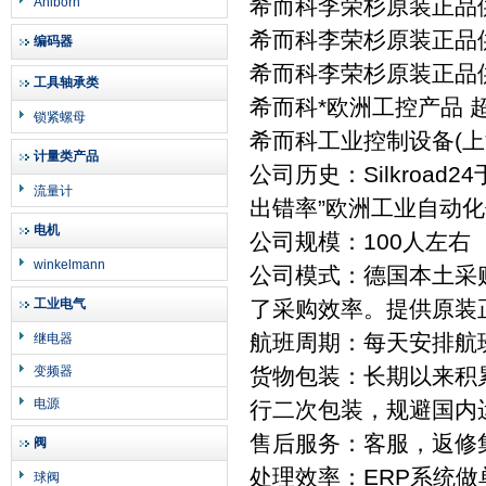
希而科李荣杉原装正品供应
Ahlborn
希而科李荣杉原装正品供应
编码器
希而科李荣杉原装正品供应
工具轴承类
希而科*欧洲工控产品 
锁紧螺母
希而科工业控制设备(
计量类产品
公司历史：Silkroad
流量计
出错率”欧洲工业自动
电机
公司规模：100人左右
winkelmann
公司模式：德国本土采
工业电气
了采购效率。提供原装
航班周期：每天安排航
继电器
变频器
货物包装：长期以来积
电源
行二次包装，规避国内
售后服务：客服，返修
阀
处理效率：ERP系统
球阀