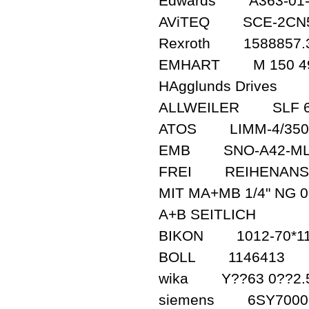
Edwards A363-01-
AViTEQ SCE-2CN5
Rexroth 1588857.
EMHART M 150 4
HAgglunds Drives M
ALLWEILER SLF 6
ATOS LIMM-4/350
EMB SNO-A42-ML
FREI REIHENANSCHL
MIT MA+MB 1/4" NG 
A+B SEITLICH
BIKON 1012-70*1
BOLL 1146413
wika Y??63 0??2.5
siemens 6SY7000