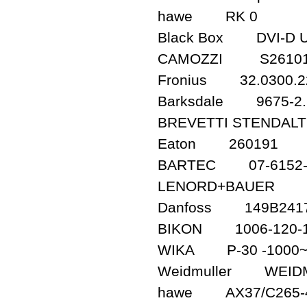
hawe RK 0
Black Box DVI-D 
CAMOZZI S26101/8
Fronius 32.0300.2
Barksdale 9675-2.1
BREVETTI STENDA
Eaton 260191
BARTEC 07-6152-
LENORD+BAUER SER
Danfoss 149B241
BIKON 1006-120-
WIKA P-30 -1000~
Weidmuller WEIDMUE
hawe AX37/C265-4