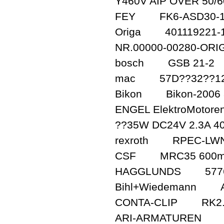
Y460V AIP OVER 50/6
FEY FK6-ASD30-1.5
Origa 401119221-10
NR.00000-00280-OR
bosch GSB 21-2
mac 57D??32??12
Bikon Bikon-2006 
ENGEL ElektroMoto
??35W DC24V 2.3A 
rexroth RPEC-LWN 
CSF MRC35 600
HAGGLUNDS 5776
Bihl+Wiedemann AS
CONTA-CLIP RK2.5
ARI-ARMATUREN FA