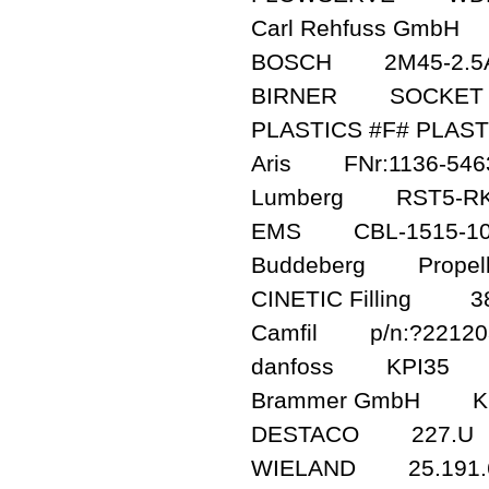
Carl Rehfuss GmbH
BOSCH 2M45-2.5
BIRNER SOCKET FO
PLASTICS #F# PLAS
Aris FNr:1136-5463
Lumberg RST5-RKT
EMS CBL-1515-10 
Buddeberg Propeller s
CINETIC Filling 3
Camfil p/n:?22120
danfoss KPI35
Brammer GmbH KET
DESTACO 227.U
WIELAND 25.191.6