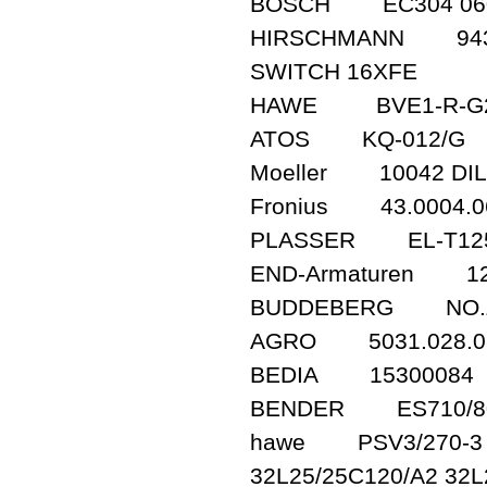
BOSCH EC304 060
HIRSCHMANN 94343
SWITCH 16XFE
HAWE BVE1-R-G24
ATOS KQ-012/G
Moeller 10042 DIL
Fronius 43.0004.0
PLASSER EL-T125
END-Armaturen 12
BUDDEBERG NO.Z.
AGRO 5031.028.0
BEDIA 15300084
BENDER ES710/80
hawe PSV3/270-3 3
32L25/25C120/A2 32L