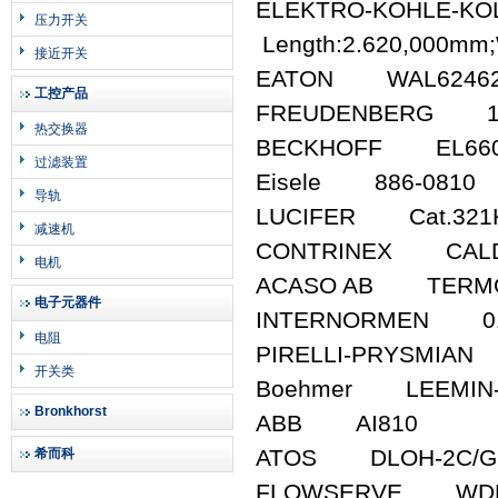
ELEKTRO-KOHLE-
压力开关
Length:2.620,000mm;
接近开关
EATON WAL6246
工控产品
FREUDENBERG 15,0
热交换器
BECKHOFF EL66
过滤装置
Eisele 886-0810
导轨
LUCIFER Cat.321
减速机
CONTRINEX CALDT
电机
ACASO AB TERMOMIX
电子元器件
INTERNORMEN 01.
电阻
PIRELLI-PRYSMIAN
开关类
Boehmer LEEMIN-Q1
Bronkhorst
ABB AI810
ATOS DLOH-2C/GK
希而科
FLOWSERVE WDB0