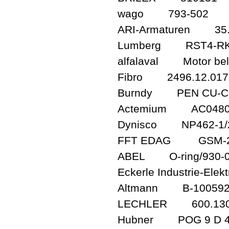
wago 793-502
ARI-Armaturen 35.
Lumberg RST4-RKT
alfalaval Motor bel
Fibro 2496.12.017
Burndy PEN CU-C
Actemium AC0480
Dynisco NP462-1/2
FFT EDAG GSM-2
ABEL O-ring/930-02
Eckerle Industrie-E
Altmann B-100592-A?
LECHLER 600.130.
Hubner POG 9 D 4