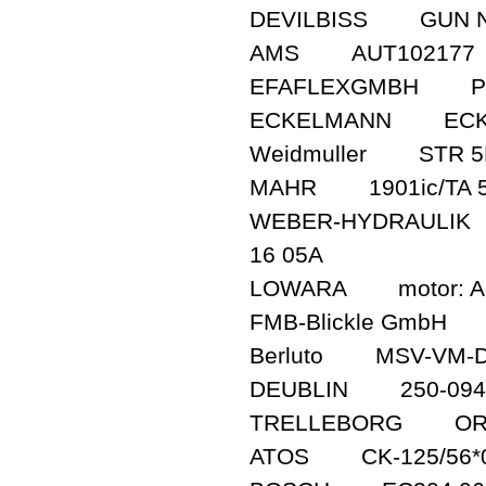
DEVILBISS GUN NE
AMS AUT102177
EFAFLEXGMBH PIPE/
ECKELMANN ECK.
Weidmuller STR 5
MAHR 1901ic/TA 5
WEBER-HYDRAULIK 63
16 05A
LOWARA motor: ACA 
FMB-Blickle GmbH
Berluto MSV-VM-D
DEUBLIN 250-094-2
TRELLEBORG OR5
ATOS CK-125/56*0