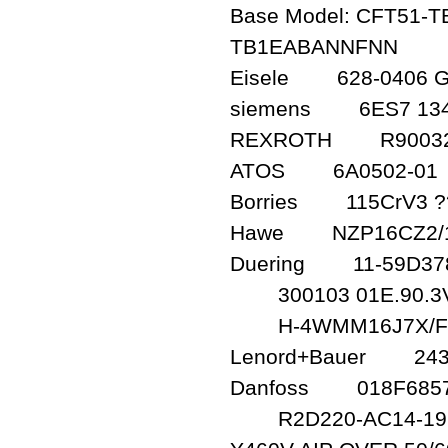
Base Model: CFT51
TB1EABANNFNN
Eisele 628-0406 G
siemens 6ES7 134
REXROTH R90032
ATOS 6A0502-01
Borries 115CrV3 ??
Hawe NZP16CZ2/
Duering 11-59D37
300103 01E.90.3V
H-4WMM16J7X/F
Lenord+Bauer 2432
Danfoss 018F685
R2D220-AC14-19 Y4