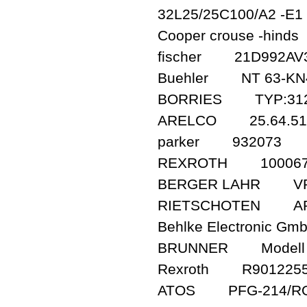
32L25/25C100/A2 -E1
Cooper crouse -hi
fischer 21D992AV31.
Buehler NT 63-KN4-
BORRIES TYP:312 AP
ARELCO 25.64.5
parker 932073
REXROTH 1000670
BERGER LAHR VRDM
RIETSCHOTEN ART
Behlke Electronic
BRUNNER Modell B
Rexroth R9012255
ATOS PFG-214/R