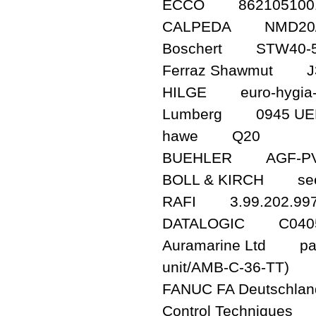
ECCO 862105100
CALPEDA NMD20/
Boschert STW40-50 
Ferraz Shawmut J
HILGE euro-hygia-i-
Lumberg 0945 UE
hawe Q20
BUEHLER AGF-PV
BOLL & KIRCH see 
RAFI 3.99.202.997
DATALOGIC C0405
Auramarine Ltd part 
unit/AMB-C-36-TT)
FANUC FA Deutschl
Control Techniques