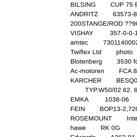
BILSING CUP 75 B
ANDRITZ 63573-87,
200STANGE/ROD ??
VISHAY 357-0-0-1
amtec 730114000
Twiflex Ltd photo
Blotenberg 3530 fo
Ac-motoren FCA 80
KARCHER BESQ08
TYP.W50/02 62. 60
EMKA 1038-06
FEIN BOP13-2,720
ROSEMOUNT Interfa
hawe RK 0G