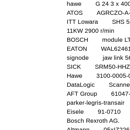
hawe G 24 3 x 400
ATOS AGRCZO-A-0
ITT Lowara SHS 50-
11KW 2900 r/min
BOSCH module LT3
EATON WAL6246
signode jaw link 5
SICK SRM50-HHZA0
Hawe 3100-0005-
DataLogic Scanner
AFT Group 61047-
parker-legris-trans
Eisele 91-0710
Bosch Rexroth AG.
Altmann 05xIZ2267