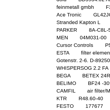
feinmetall gmbh F
Ace Tronic GL42JGB
Stranded Kapton L
PARKER 8A-C8L-5
MEN 04M031-00
Cursor Controls P5
ESTA filter element
Gotenstr. 2-6. D-8925
WHISPERSOG 2.2 FA
BEGA BETEX 24R
BELIMO BF24 -30??
CAMFIL air filter/
KTR R48.60-40
FESTO 177677