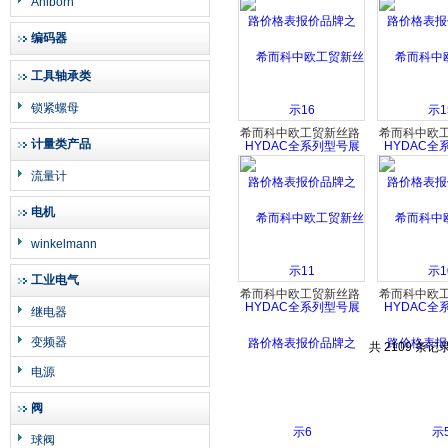
Ahlborn
HYDAC全系列型号展
HYDAC全
编码器
示11
示1
工具轴承类
锁紧螺母
希而科中欧工贸新丝路
希而科中欧
计量类产品
价格表报价品牌之
价格表报
流量计
HYDAC全系列型号展
HYDAC全
示6
示
电机
winkelmann
工业电气
希而科中欧工贸新丝路
希而科中欧
继电器
价格表报价品牌之
价格表报
变频器
HYDAC全系列型号展
HYDAC全
共 2109 条记录
示1
示
电源
阀
球阀