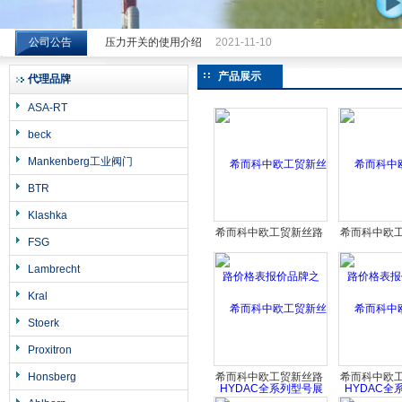
公司公告
压力开关的使用介绍
2021-11-10
希而科工业控制设备（上海）有限公司
产品展示
代理品牌
ASA-RT
beck
Mankenberg工业阀门
BTR
Klashka
希而科中欧工贸新丝路
希而科中欧
FSG
价格表报价品牌之
价格表报
Lambrecht
HYDAC全系列型号展
HYDAC全
Kral
示16
示1
Stoerk
Proxitron
Honsberg
希而科中欧工贸新丝路
希而科中欧
价格表报价品牌之
价格表报