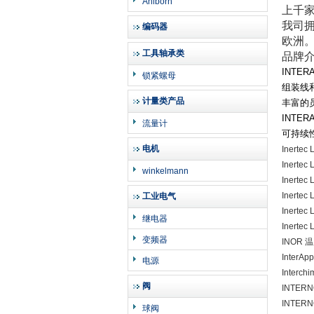
Ahlborn
上千家
我司
编码器
欧洲
工具轴承类
品牌
INTER
锁紧螺母
组装线
计量类产品
丰富的
INTER
流量计
可持续
电机
Inertec
Inertec
winkelmann
Inertec
Inertec
工业电气
Inertec
继电器
Inertec
变频器
INOR 温度
InterAp
电源
Interc
阀
INTERN
INTER
球阀