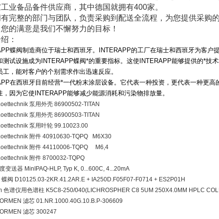
工业备品备件供应商，其中德国就拥有400家。
拥有完整的部门与团队，负责采购到配送全流程，为您提供采购
。您的满意是我们不懈努力的目标！
介绍：
APP
蝶阀制造商位于瑞士和西班牙。
INTERAPP
的工厂在瑞士和西班牙为客户提
和测试设施成为
INTERAPP
蝶阀*的重要指标。这使
INTERAPP
能够提供的*技
员工，能对客户的个别需求作出迅速反应。
APP
在西班牙目前经营*一代粉末涂层设备。它代表一种投资，更代表一种更高
性，因为它使
INTERAPP
能够减少能源消耗和污染物排放量。
 Loettechnik 泵用外壳 86900502-TITAN
 Loettechnik 泵用外壳 86900503-TITAN
 Loettechnik 泵用叶轮 99.10023.00
 Loettechnik 附件 40910630-TQPQ M6X30
 Loettechnik 附件 44110006-TQPQ M6,4
 Loettechnik 附件 8700032-TQPQ
变送器 MinIPAQ-HLP, Typ K, 0...600C, 4...20mA
p 蝶阀 D10125.03-2KR.41.2AR.E + IA250D.F05F07-F0714 + ES2P01H
him 色谱仪用色谱柱 K5C8-250/040(LICHROSPHER C8 5UM 250X4.0MM HPLC CO
ORMEN 滤芯 01.NR.1000.40G.10.B.P-306609
NORMEN 滤芯 300247