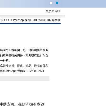
更多公告>>
展示
> >>>>InterApp 蝶阀D10125.03-2KR 希而科
R 希而科 蝶阀又叫翻板阀，是一种结构简单的调
的蝶阀是指关闭件（阀瓣或蝶板）为圆
一种阀。
腐蚀性介质、泥浆、油品、液态金属和
erApp 蝶阀D10125.03-2KR
备件供应商。在欧洲拥有多达