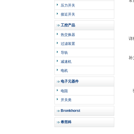
常
压力开关
接近开关
工控产品
热交换器
详
过滤装置
导轨
补
减速机
电机
电子元器件
电阻
开关类
Bronkhorst
希而科