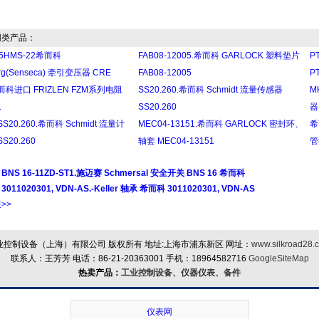
类产品：
25HMS-22希而科
FAB08-12005.希而科 GARLOCK 塑料垫片
P
rg(Senseca) 牵引变压器 CRE
FAB08-12005
P
而科进口 FRIZLEN FZM系列电阻
SS20.260.希而科 Schmidt 流量传感器
M
1
SS20.260
器
SS20.260.希而科 Schmidt 流量计
MEC04-13151.希而科 GARLOCK 密封环、
希
SS20.260
轴套 MEC04-13151
管
：
BNS 16-11ZD-ST1.施迈赛 Schmersal 安全开关 BNS 16 希而科
：
3011020301, VDN-AS.-Keller 轴承 希而科 3011020301, VDN-AS
>>
控制设备（上海）有限公司 版权所有 地址:上海市浦东新区 网址：
www.silkroad28.
联系人：王芳芳 电话：86-21-20363001 手机：18964582716
GoogleSiteMap
热卖产品：
工业控制设备、仪器仪表、备件
仪表网