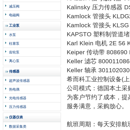
Kalinsky 压力传感器 DS2
减压阀
Kamlock 管接头 KLDG2
电磁阀
Kamlock 管接头 KLSG 
工业泵
KAPSTO 塑料制管道堵头
水泵
Karl Klein 电机 2E 56 
柱塞泵
Keiper 传动带 808690 R
齿轮泵
Keller 滤芯 8000110869
离心泵
Keller 轴承 301102030
传感器
希而科工业控制设备(上
超声波传感器
公司模式：德国本土采
热电偶
为客户节约了成本，提
光电传感器
服务满意，采购放心。
压力传感器
仪器仪表
航班周期：每天安排航
数据采集类