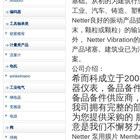
基础。从初的为建筑行
Ahlborn
工业、汽车、铸造、塑
编码器
Netter
良好的振动产品
工具轴承类
末，颗粒或颗粒）的输
锁紧螺母
外，
Netter Vibration
的
计量类产品
产品堵塞。建筑业已为
流量计
案。
电机
公司介绍：
希而科成立于20
winkelmann
器仪表，备品备
工业电气
备品备件供应商，
继电器
我司拥有完整的
变频器
为您提供采购的
电源
意是我们不懈努
阀
Netter 泵用膜片 Membrane
球阀