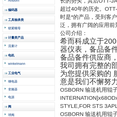
长的势头，其后
OTT-J
Ahlborn
超过
40
年的历史。
OTT
编码器
时是*的产品，受到客
工具轴承类
泛，拥有广阔的应用前
锁紧螺母
公司介绍：
计量类产品
希而科成立于20
流量计
器仪表，备品备
备品备件供应商，
电机
我司拥有完整的
winkelmann
为您提供采购的
工业电气
意是我们不懈努
继电器
OSBORN 输送机用辊子 Rol
变频器
INTERNATION]x68O
电源
STYLE,FOR STS 3AP
阀
OSBORN 输送机用辊子 Ro
球阀