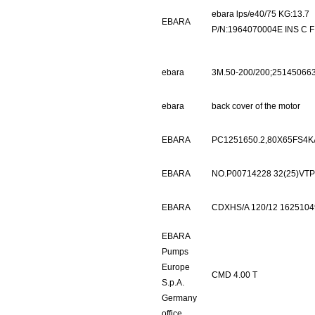
ebara lps/e40/75 KG:13.7
EBARA
P/N:1964070004E INS C F
ebara
3M.50-200/200;25145066
ebara
back cover of the motor
EBARA
PC1251650.2,80X65FS4
EBARA
NO.P00714228 32(25)VTP
EBARA
CDXHS/A 120/12 162510
EBARA
Pumps
Europe
CMD 4.00 T
S.p.A.
Germany
office