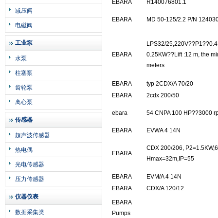
EBARA
R140076801.1
减压阀
EBARA
MD 50-125/2.2 P/N 12403
电磁阀
工业泵
LPS32/25,220V??P1??0.
EBARA
0.25KW??Lift :12 m, the m
水泵
meters
柱塞泵
EBARA
typ 2CDX/A 70/20
齿轮泵
EBARA
2cdx 200/50
离心泵
ebara
54 CNPA 100 HP??3000 r
传感器
EBARA
EVWA 4 14N
超声波传感器
CDX 200/206, P2=1.5KW,6
热电偶
EBARA
Hmax=32m,IP=55
光电传感器
EBARA
EVM/A 4 14N
压力传感器
EBARA
CDX/A 120/12
仪器仪表
EBARA
数据采集类
Pumps