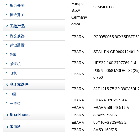
Europe
压力开关
50MMF01.8
S.p.A.
接近开关
Germany
office
工控产品
热交换器
EBARA
PC0950065;80X65FSFD53
过滤装置
EBARA
SEAL PN:CR990912401-0
导轨
EBARA
HES32-160,2707769-1-4
减速机
P05759058,MODEL 32(25
电机
EBARA
6.750
电子元器件
EBARA
32P1215.75 2P 380V 50H
电阻
EBARA
EBARA 32LPS 5.4A
开关类
EBARA
EBARA 50LPS 51.5A
Bronkhorst
EBARA
80X65FSSHA
EBARA
50X40FSS2GA52.2
希而科
EBARA
3M50-160/7.5