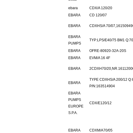
ebara
CDX/A 120/20
EBARA
CD 120/07
EBARA
CDXHS/A 70/07,1615094
EBARA
TYP:LPS/E40/75 BM1 Q:7
PUMPS
EBARA
OFRE-80920-32A-20S
EBARA
EVM/A 16 4F
EBARA
2CDXH70/20,NR.1611200
TYPE CDXHS/A 200/12 Q 
EBARA
P/N:163514904
EBARA
PUMPS
CDX/E120/12
EUROPE
S.P.A.
EBARA
CDXM/A70/05